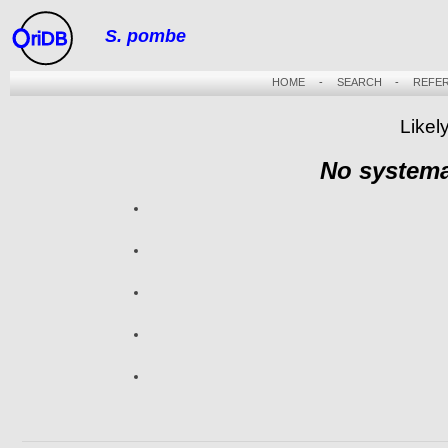
S. pombe
riDB
HOME
-
SEARCH
-
REFE
Likel
No systema