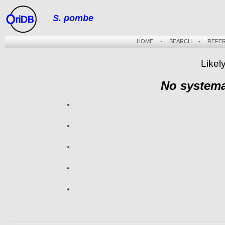
S. pombe
riDB
HOME
-
SEARCH
-
REFE
Likel
No systema