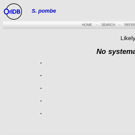
S. pombe
riDB
HOME
-
SEARCH
-
REFE
Likel
No systema