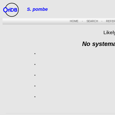
S. pombe
riDB
HOME
-
SEARCH
-
REFE
Likel
No systema