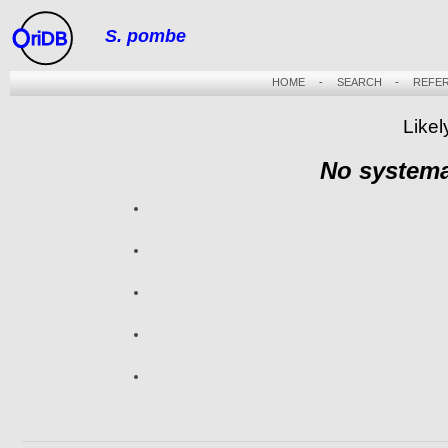
S. pombe
riDB
HOME
-
SEARCH
-
REFE
Likel
No systema