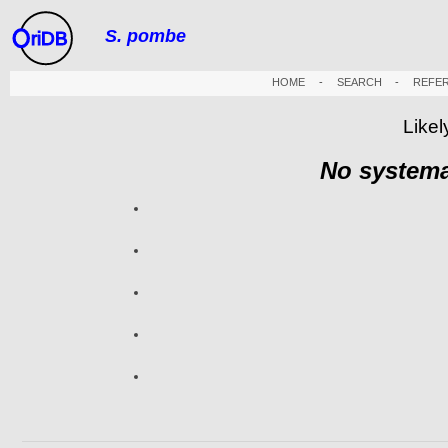
S. pombe
riDB
HOME
-
SEARCH
-
REFE
Likel
No systema