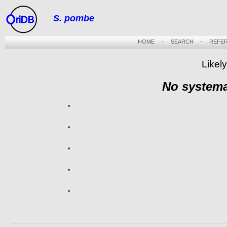
S. pombe
riDB
HOME
-
SEARCH
-
REFE
Likely
No systema