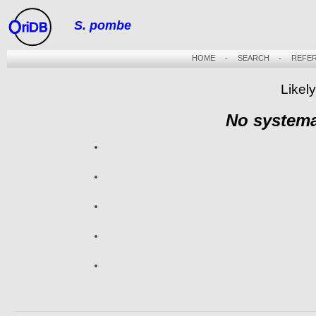
S. pombe
riDB
HOME
-
SEARCH
-
REFE
Likely
No systema