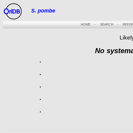
S. pombe
riDB
HOME
-
SEARCH
-
REFE
Likel
No systema