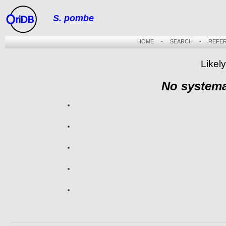
S. pombe
riDB
HOME
-
SEARCH
-
REFE
Likely
No systema