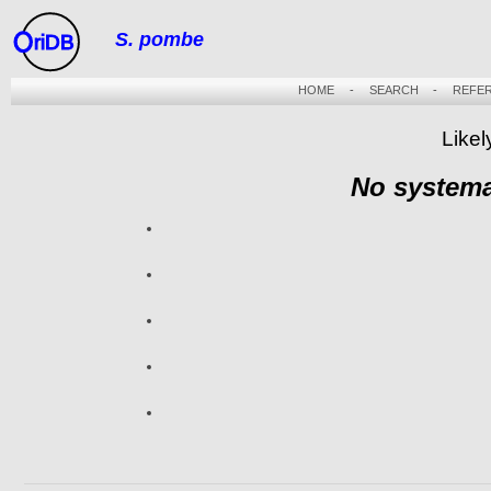
S. pombe
riDB
HOME
-
SEARCH
-
REFE
Likel
No systema