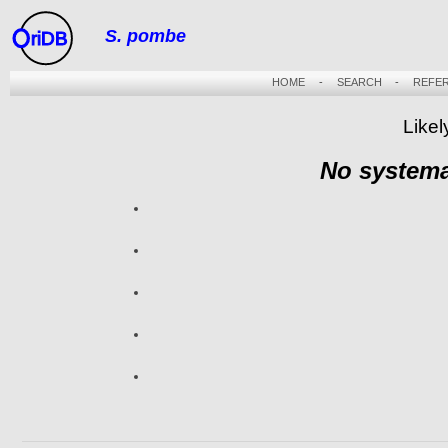
S. pombe
riDB
HOME
-
SEARCH
-
REFE
Likel
No systema