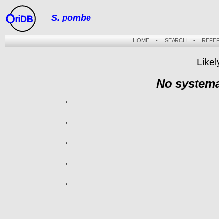
S. pombe
riDB
HOME
-
SEARCH
-
REFE
Likel
No systema