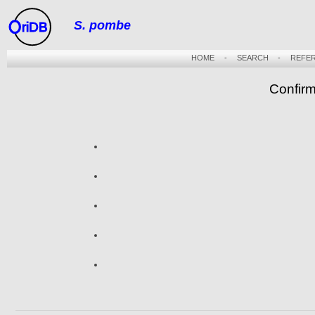
S. pombe
riDB
HOME
-
SEARCH
-
REFE
Confir